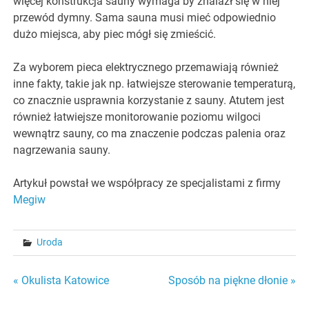
więcej konstrukcja sauny wymaga by znalazł się w niej
przewód dymny. Sama sauna musi mieć odpowiednio
dużo miejsca, aby piec mógł się zmieścić.
Za wyborem pieca elektrycznego przemawiają również
inne fakty, takie jak np. łatwiejsze sterowanie temperaturą,
co znacznie usprawnia korzystanie z sauny. Atutem jest
również łatwiejsze monitorowanie poziomu wilgoci
wewnątrz sauny, co ma znaczenie podczas palenia oraz
nagrzewania sauny.
Artykuł powstał we współpracy ze specjalistami z firmy
Megiw
Uroda
Nawigacja
« Okulista Katowice
Sposób na piękne dłonie »