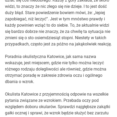
dziać się coś niedobrego. Każdy z góry zakłada, że skoro
widzi, to znaczy że nic złego się nie dzieje. I to jest dość
duży błąd. Stare powiedzenie bowiem mówi, że: „lepiej
zapobiegać, niż leczyć”. Jest w tym mnóstwo prawdy i
każdy powinien wziąć to do siebie. To, że aktualnie widzi
się bardzo dobrze nie znaczy, że za chwilę ta sytuacja nie
zmieni się o sto osiemdziesiąt stopni. Niestety w takich
przypadkach, często jest za późno na jakąkolwiek reakcję.
Poradnia okulistyczna Katowice, jak sama nazwa
wskazuje, jest miejscem, gdzie nie tylko można leczyć
różnego rodzaju dolegliwości ale również, gdzie można
otrzymać poradę w zakresie zdrowia oczu i ogólnego
dbania o wzrok.
Okulista Katowice z przyjemnością odpowie na wszelkie
pytania związane ze wzrokiem. Przebada oczy pod
względem doboru okularów. Sprawdzi najgłębsze zakątki
gałki ocznej i sprawi, że wzrok będzie służyć bez zarzutu