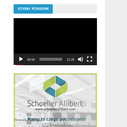
SZYBKI PORADNK
Odtwarzacz
video
00:00
21:39