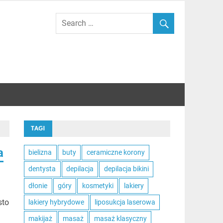
TAGI
a
bielizna
buty
ceramiczne korony
dentysta
depilacja
depilacja bikini
dłonie
góry
kosmetyki
lakiery
sto
lakiery hybrydowe
liposukcja laserowa
makijaż
masaż
masaż klasyczny