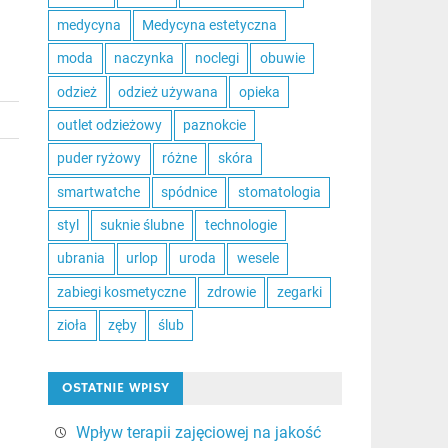
medycyna
Medycyna estetyczna
moda
naczynka
noclegi
obuwie
odzież
odzież używana
opieka
outlet odzieżowy
paznokcie
puder ryżowy
różne
skóra
smartwatche
spódnice
stomatologia
styl
suknie ślubne
technologie
ubrania
urlop
uroda
wesele
zabiegi kosmetyczne
zdrowie
zegarki
zioła
zęby
ślub
OSTATNIE WPISY
Wpływ terapii zajęciowej na jakość