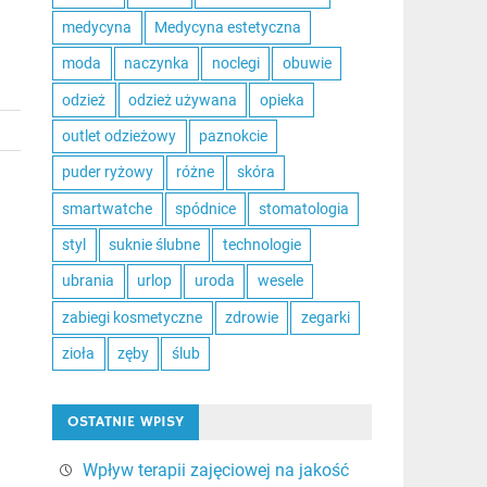
medycyna
Medycyna estetyczna
moda
naczynka
noclegi
obuwie
odzież
odzież używana
opieka
outlet odzieżowy
paznokcie
puder ryżowy
różne
skóra
smartwatche
spódnice
stomatologia
styl
suknie ślubne
technologie
ubrania
urlop
uroda
wesele
zabiegi kosmetyczne
zdrowie
zegarki
zioła
zęby
ślub
OSTATNIE WPISY
Wpływ terapii zajęciowej na jakość