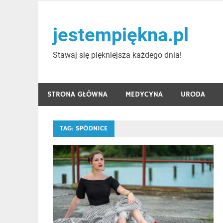
Skip
to
jestempiękna.pl
content
Stawaj się piękniejsza każdego dnia!
STRONA GŁÓWNA
MEDYCYNA
URODA
TAG:
SPÓDNICE