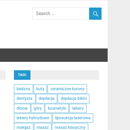
TAGI
bielizna
buty
ceramiczne korony
dentysta
depilacja
depilacja bikini
dłonie
góry
kosmetyki
lakiery
lakiery hybrydowe
liposukcja laserowa
makijaż
masaż
masaż klasyczny