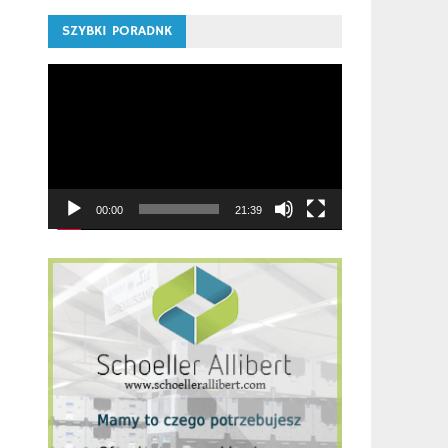
SZYBKI PORADNK
Odtwarzacz
video
00:00
21:39