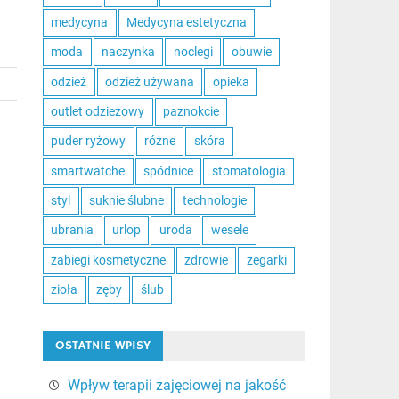
medycyna
Medycyna estetyczna
moda
naczynka
noclegi
obuwie
odzież
odzież używana
opieka
outlet odzieżowy
paznokcie
puder ryżowy
różne
skóra
smartwatche
spódnice
stomatologia
styl
suknie ślubne
technologie
ubrania
urlop
uroda
wesele
zabiegi kosmetyczne
zdrowie
zegarki
zioła
zęby
ślub
OSTATNIE WPISY
Wpływ terapii zajęciowej na jakość