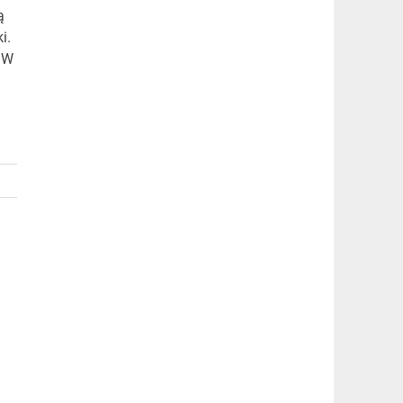
ą
i.
? W