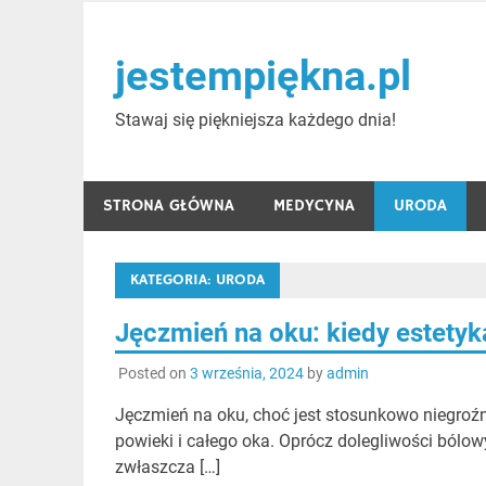
Skip
to
jestempiękna.pl
content
Stawaj się piękniejsza każdego dnia!
STRONA GŁÓWNA
MEDYCYNA
URODA
KATEGORIA:
URODA
Jęczmień na oku: kiedy estety
Posted on
3 września, 2024
by
admin
Jęczmień na oku, choć jest stosunkowo niegr
powieki i całego oka. Oprócz dolegliwości bólow
zwłaszcza […]