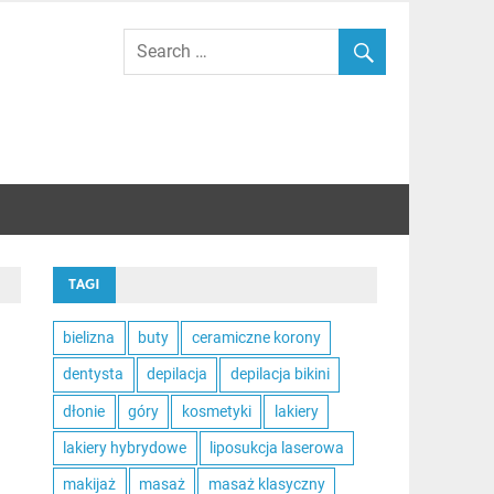
TAGI
bielizna
buty
ceramiczne korony
dentysta
depilacja
depilacja bikini
dłonie
góry
kosmetyki
lakiery
lakiery hybrydowe
liposukcja laserowa
makijaż
masaż
masaż klasyczny