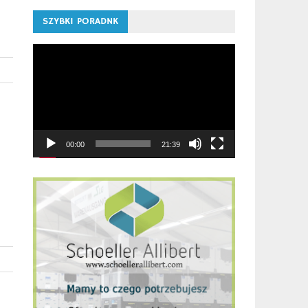
SZYBKI PORADNK
Odtwarzacz
video
00:00
21:39