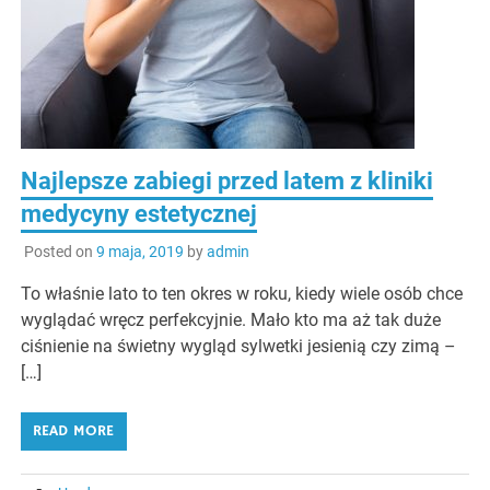
Najlepsze zabiegi przed latem z kliniki
medycyny estetycznej
Posted on
9 maja, 2019
by
admin
To właśnie lato to ten okres w roku, kiedy wiele osób chce
wyglądać wręcz perfekcyjnie. Mało kto ma aż tak duże
ciśnienie na świetny wygląd sylwetki jesienią czy zimą –
[…]
READ MORE