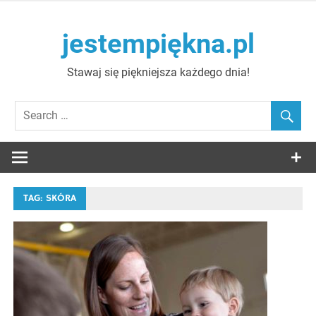
Skip
to
jestempiękna.pl
content
Stawaj się piękniejsza każdego dnia!
TAG:
SKÓRA