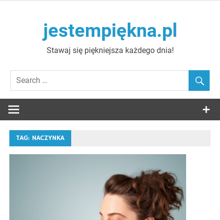
Skip
to
jestempiękna.pl
content
Stawaj się piękniejsza każdego dnia!
TAG:
NACZYNKA