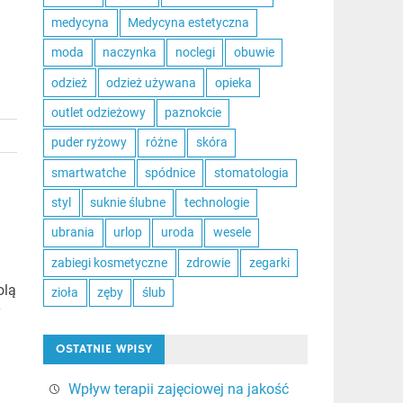
medycyna
Medycyna estetyczna
moda
naczynka
noclegi
obuwie
odzież
odzież używana
opieka
outlet odzieżowy
paznokcie
puder ryżowy
różne
skóra
smartwatche
spódnice
stomatologia
styl
suknie ślubne
technologie
ubrania
urlop
uroda
wesele
zabiegi kosmetyczne
zdrowie
zegarki
olą
zioła
zęby
ślub
y
OSTATNIE WPISY
Wpływ terapii zajęciowej na jakość