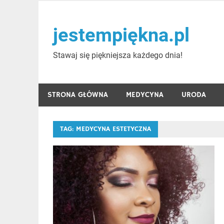
Skip
to
jestempiękna.pl
content
Stawaj się piękniejsza każdego dnia!
STRONA GŁÓWNA
MEDYCYNA
URODA
TAG:
MEDYCYNA ESTETYCZNA