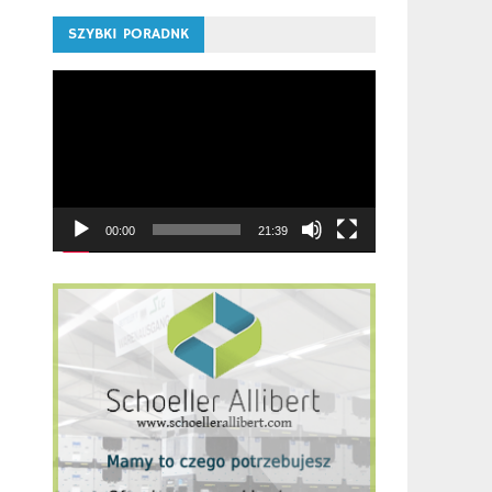
SZYBKI PORADNK
Odtwarzacz
video
00:00
21:39