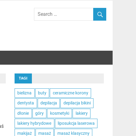
TAGI
bielizna
buty
ceramiczne korony
dentysta
depilacja
depilacja bikini
dłonie
góry
kosmetyki
lakiery
lakiery hybrydowe
liposukcja laserowa
aś
makijaż
masaż
masaż klasyczny