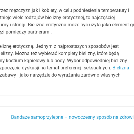
zez mężczyzn jak i kobiety, w celu podniesienia temperatury i
nieje wiele rodzajów bielizny erotycznej, to najczęściej
y i stringi. Bielizna erotyczna może być użyta jako element g
ęzi pomiędzy partnerami.
liznę erotyczną. Jednym z najprostszych sposobów jest
elizny. Można też wybierać komplety bielizny, które będą
y kostium kąpielowy lub body. Wybór odpowiedniej bielizny
poczęcia dyskusji na temat preferencji seksualnych.
Bielizna
 zabawy i jako narzędzie do wyrażania zarówno własnych
i
Bandaże samoprzylepne – nowoczesny sposób na zdrowi