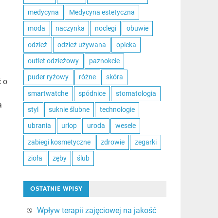
medycyna
Medycyna estetyczna
moda
naczynka
noclegi
obuwie
odzież
odzież używana
opieka
outlet odzieżowy
paznokcie
puder ryżowy
różne
skóra
ć o
smartwatche
spódnice
stomatologia
a
styl
suknie ślubne
technologie
ubrania
urlop
uroda
wesele
zabiegi kosmetyczne
zdrowie
zegarki
zioła
zęby
ślub
OSTATNIE WPISY
Wpływ terapii zajęciowej na jakość