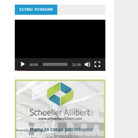
SZYBKI PORADNK
Odtwarzacz
video
00:00
21:39