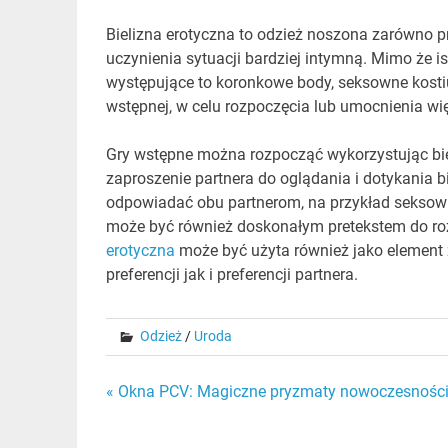
Bielizna erotyczna to odzież noszona zarówno pr
uczynienia sytuacji bardziej intymną. Mimo że ist
występujące to koronkowe body, seksowne kostium
wstępnej, w celu rozpoczęcia lub umocnienia wi
Gry wstępne można rozpocząć wykorzystując bie
zaproszenie partnera do oglądania i dotykania bi
odpowiadać obu partnerom, na przykład seksown
może być również doskonałym pretekstem do roz
erotyczna
może być użyta również jako element
preferencji jak i preferencji partnera.
Odzież
/
Uroda
Nawigacja
« Okna PCV: Magiczne pryzmaty nowoczesnośc
wpisu