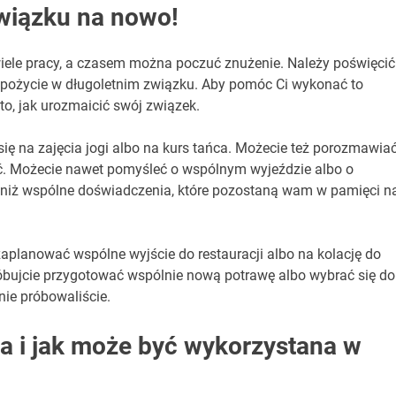
wiązku na nowo!
ele pracy, a czasem można poczuć znużenie. Należy poświęcić
 i pożycie w długoletnim związku. Aby pomóc Ci wykonać to
to, jak urozmaicić swój związek.
ię na zajęcia jogi albo na kurs tańca. Możecie też porozmawia
ć. Możecie nawet pomyśleć o wspólnym wyjeździe albo o
o niż wspólne doświadczenia, które pozostaną wam w pamięci n
zaplanować wspólne wyjście do restauracji albo na kolację do
róbujcie przygotować wspólnie nową potrawę albo wybrać się do
 nie próbowaliście.
na i jak może być wykorzystana w