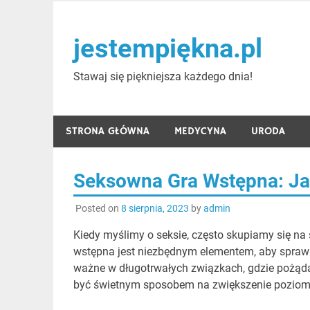
Skip
to
jestempiękna.pl
content
Stawaj się piękniejsza każdego dnia!
STRONA GŁÓWNA
MEDYCYNA
URODA
Seksowna Gra Wstępna: Jak
Posted on
8 sierpnia, 2023
by
admin
Kiedy myślimy o seksie, często skupiamy się na
wstępna jest niezbędnym elementem, aby sprawić
ważne w długotrwałych związkach, gdzie pożądan
być świetnym sposobem na zwiększenie poziomu 