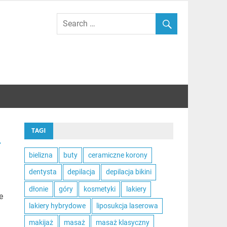
c
TAGI
bielizna
buty
ceramiczne korony
dentysta
depilacja
depilacja bikini
dłonie
góry
kosmetyki
lakiery
e
lakiery hybrydowe
liposukcja laserowa
makijaż
masaż
masaż klasyczny