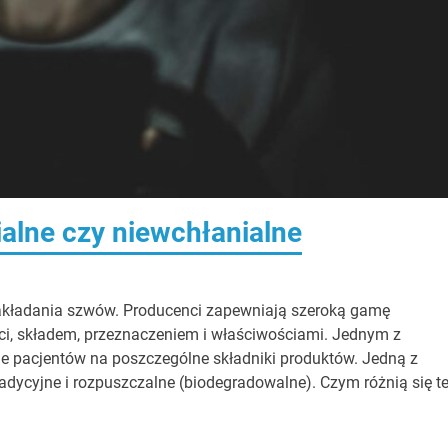
ialne czy niewchłanialne
 zakładania szwów. Producenci zapewniają szeroką gamę
nici, składem, przeznaczeniem i właściwościami. Jednym z
ie pacjentów na poszczególne składniki produktów. Jedną z
radycyjne i rozpuszczalne (biodegradowalne). Czym różnią się t