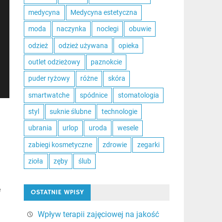
medycyna
Medycyna estetyczna
moda
naczynka
noclegi
obuwie
odzież
odzież używana
opieka
outlet odzieżowy
paznokcie
puder ryżowy
różne
skóra
smartwatche
spódnice
stomatologia
styl
suknie ślubne
technologie
ubrania
urlop
uroda
wesele
zabiegi kosmetyczne
zdrowie
zegarki
zioła
zęby
ślub
e
OSTATNIE WPISY
Wpływ terapii zajęciowej na jakość