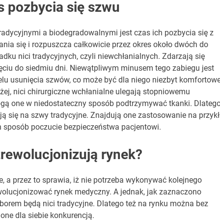
 pozbycia się szwu
adycyjnymi a biodegradowalnymi jest czas ich pozbycia się z
ania się i rozpuszcza całkowicie przez okres około dwóch do
adku nici tradycyjnych, czyli niewchłanialnych. Zdarzają się
ięciu do siedmiu dni. Niewątpliwym minusem tego zabiegu jest
 celu usunięcia szwów, co może być dla niego niezbyt komfortowe
yżej, nici chirurgiczne wchłanialne ulegają stopniowemu
ogą one w niedostateczny sposób podtrzymywać tkanki. Dlateg
ją się na szwy tradycyjne. Znajdują one zastosowanie na przyk
n sposób poczucie bezpieczeństwa pacjentowi.
zrewolucjonizują rynek?
e, a przez to sprawia, iż nie potrzeba wykonywać kolejnego
wolucjonizować rynek medyczny. A jednak, jak zaznaczono
yborem będą nici tradycyjne. Dlatego też na rynku można bez
ą one dla siebie konkurencją.