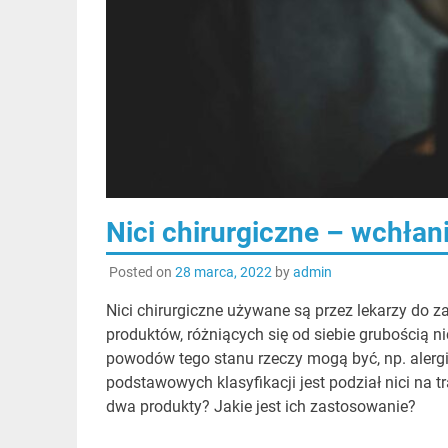
Nici chirurgiczne – wchłan
Posted on
28 marca, 2022
by
admin
Nici chirurgiczne używane są przez lekarzy do
produktów, różniących się od siebie grubością 
powodów tego stanu rzeczy mogą być, np. alerg
podstawowych klasyfikacji jest podział nici na t
dwa produkty? Jakie jest ich zastosowanie?