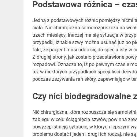
Podstawowa różnica – czas
Jedną z podstawowych różnic pomiędzy nićmi tr
ciała. Nić chirurgiczna samorozpuszczalna wchł
trzech miesięcy. Inaczej ma się sytuacja w przyp
przypadki, iż takie szwy można usunąć już po p
fakt, że pacjent musi udać się do specjalisty w
Z drugiej strony, jak zostało przedstawione pow
rozpadowi. Oznacza to, iż po pewnym czasie m
też w niektórych przypadkach specjaliści decydu
podczas zszywania ran skóry, zapewniając w te
Czy nici biodegradowalne 
Nić chirurgiczna, która rozpuszcza się samoistni
zabiegu w celu ściągnięcia szwów, powinna zre
powyżej, istnieją sytuacje, w których lepszym w
problemu dostać i jeden i drugi ich rodzaj, nie s