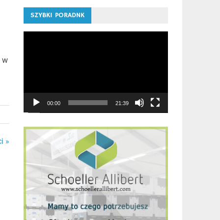
SZYBKI PORADNK
Odtwarzacz
video
y w
00:00
21:39
i »