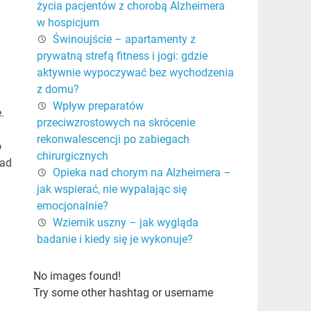
życia pacjentów z chorobą Alzheimera
w hospicjum
Świnoujście – apartamenty z
prywatną strefą fitness i jogi: gdzie
aktywnie wypoczywać bez wychodzenia
z domu?
Wpływ preparatów
.
przeciwzrostowych na skrócenie
rekonwalescencji po zabiegach
o
chirurgicznych
ład
Opieka nad chorym na Alzheimera –
jak wspierać, nie wypalając się
emocjonalnie?
Wziernik uszny – jak wygląda
badanie i kiedy się je wykonuje?
No images found!
Try some other hashtag or username