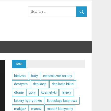
TAGI
bielizna
buty
ceramiczne korony
dentysta
depilacja
depilacja bikini
dłonie
góry
kosmetyki
lakiery
lakiery hybrydowe
liposukcja laserowa
makijaż
masaż
masaż klasyczny