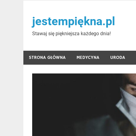
Skip
to
jestempiękna.pl
content
Stawaj się piękniejsza każdego dnia!
STRONA GŁÓWNA
MEDYCYNA
URODA