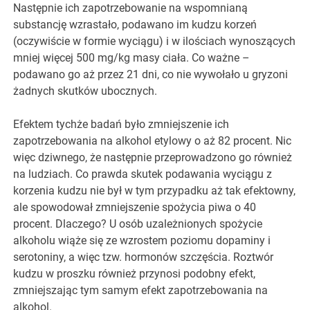
Następnie ich zapotrzebowanie na wspomnianą
substancję wzrastało, podawano im kudzu korzeń
(oczywiście w formie wyciągu) i w ilościach wynoszących
mniej więcej 500 mg/kg masy ciała. Co ważne –
podawano go aż przez 21 dni, co nie wywołało u gryzoni
żadnych skutków ubocznych.
Efektem tychże badań było zmniejszenie ich
zapotrzebowania na alkohol etylowy o aż 82 procent. Nic
więc dziwnego, że następnie przeprowadzono go również
na ludziach. Co prawda skutek podawania wyciągu z
korzenia kudzu nie był w tym przypadku aż tak efektowny,
ale spowodował zmniejszenie spożycia piwa o 40
procent. Dlaczego? U osób uzależnionych spożycie
alkoholu wiąże się ze wzrostem poziomu dopaminy i
serotoniny, a więc tzw. hormonów szczęścia. Roztwór
kudzu w proszku również przynosi podobny efekt,
zmniejszając tym samym efekt zapotrzebowania na
alkohol.