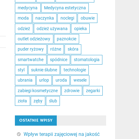
medycyna
Medycyna estetyczna
moda
naczynka
noclegi
obuwie
odzież
odzież używana
opieka
outlet odzieżowy
paznokcie
puder ryżowy
różne
skóra
smartwatche
spódnice
stomatologia
styl
suknie ślubne
technologie
ubrania
urlop
uroda
wesele
zabiegi kosmetyczne
zdrowie
zegarki
zioła
zęby
ślub
OSTATNIE WPISY
Wpływ terapii zajęciowej na jakość