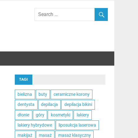
TAGI
bielizna
buty
ceramiczne korony
dentysta
depilacja
depilacja bikini
dłonie
góry
kosmetyki
lakiery
lakiery hybrydowe
liposukcja laserowa
makijaż
masaż
masaż klasyczny