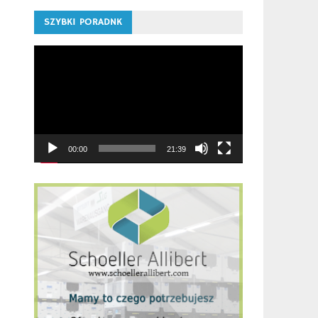
SZYBKI PORADNK
Odtwarzacz
video
00:00
21:39