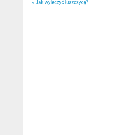
Nawigacja
« Jak wyleczyć łuszczycę?
wpisu