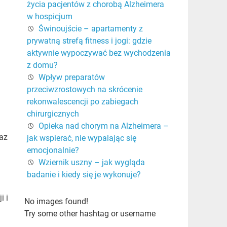
życia pacjentów z chorobą Alzheimera
w hospicjum
Świnoujście – apartamenty z
prywatną strefą fitness i jogi: gdzie
aktywnie wypoczywać bez wychodzenia
z domu?
Wpływ preparatów
przeciwzrostowych na skrócenie
rekonwalescencji po zabiegach
chirurgicznych
Opieka nad chorym na Alzheimera –
raz
jak wspierać, nie wypalając się
emocjonalnie?
Wziernik uszny – jak wygląda
badanie i kiedy się je wykonuje?
i i
No images found!
Try some other hashtag or username