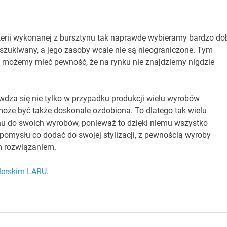
terii wykonanej z bursztynu tak naprawdę wybieramy bardzo do
oszukiwany, a jego zasoby wcale nie są nieograniczone. Tym
i możemy mieć pewność, że na rynku nie znajdziemy nigdzie
awdza się nie tylko w przypadku produkcji wielu wyrobów
 może być także doskonale ozdobiona. To dlatego tak wielu
ynu do swoich wyrobów, ponieważ to dzięki niemu wszystko
y pomysłu co dodać do swojej stylizacji, z pewnością wyroby
m rozwiązaniem.
ilerskim LARU
.