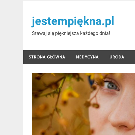
Skip
to
jestempiękna.pl
content
Stawaj się piękniejsza każdego dnia!
STRONA GŁÓWNA
MEDYCYNA
URODA