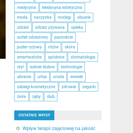
medycyna
Medycyna estetyczna
moda
naczynka
noclegi
obuwie
odzież
odzież używana
opieka
outlet odzieżowy
paznokcie
puder ryżowy
różne
skóra
smartwatche
spódnice
stomatologia
styl
suknie ślubne
technologie
ubrania
urlop
uroda
wesele
zabiegi kosmetyczne
zdrowie
zegarki
zioła
zęby
ślub
OSTATNIE WPISY
Wpływ terapii zajęciowej na jakość