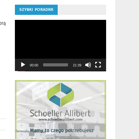
SZYBKI PORADNK
Odtwarzacz
brą
video
00:00
21:39