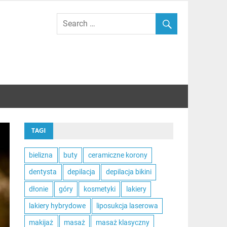
TAGI
bielizna
buty
ceramiczne korony
dentysta
depilacja
depilacja bikini
dłonie
góry
kosmetyki
lakiery
lakiery hybrydowe
liposukcja laserowa
makijaż
masaż
masaż klasyczny