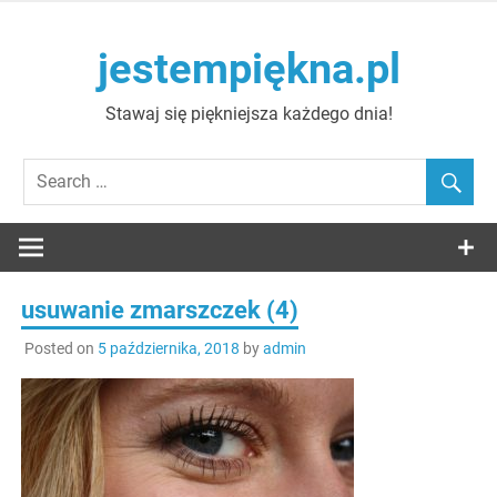
Skip
to
jestempiękna.pl
content
Stawaj się piękniejsza każdego dnia!
usuwanie zmarszczek (4)
Posted on
5 października, 2018
by
admin