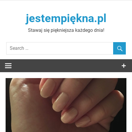
Skip
to
jestempiękna.pl
content
Stawaj się piękniejsza każdego dnia!