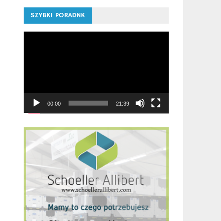
SZYBKI PORADNK
Odtwarzacz
video
00:00
21:39