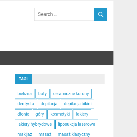
TAGI
bielizna
buty
ceramiczne korony
dentysta
depilacja
depilacja bikini
dłonie
góry
kosmetyki
lakiery
lakiery hybrydowe
liposukcja laserowa
makijaż
masaż
masaż klasyczny