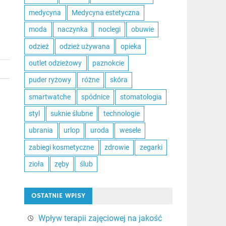
medycyna
Medycyna estetyczna
moda
naczynka
noclegi
obuwie
odzież
odzież używana
opieka
outlet odzieżowy
paznokcie
puder ryżowy
różne
skóra
smartwatche
spódnice
stomatologia
styl
suknie ślubne
technologie
ubrania
urlop
uroda
wesele
zabiegi kosmetyczne
zdrowie
zegarki
zioła
zęby
ślub
OSTATNIE WPISY
Wpływ terapii zajęciowej na jakość