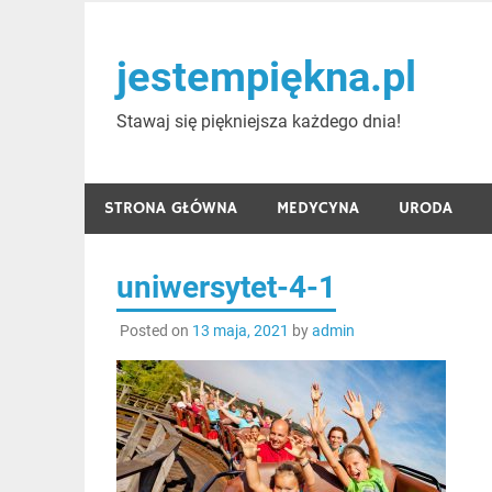
Skip
to
jestempiękna.pl
content
Stawaj się piękniejsza każdego dnia!
STRONA GŁÓWNA
MEDYCYNA
URODA
uniwersytet-4-1
Posted on
13 maja, 2021
by
admin