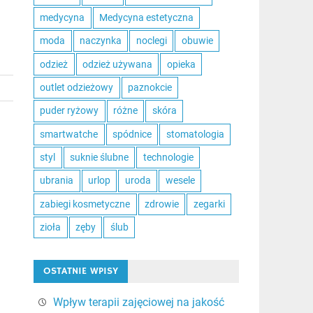
medycyna
Medycyna estetyczna
moda
naczynka
noclegi
obuwie
odzież
odzież używana
opieka
outlet odzieżowy
paznokcie
puder ryżowy
różne
skóra
smartwatche
spódnice
stomatologia
styl
suknie ślubne
technologie
ubrania
urlop
uroda
wesele
zabiegi kosmetyczne
zdrowie
zegarki
zioła
zęby
ślub
OSTATNIE WPISY
Wpływ terapii zajęciowej na jakość