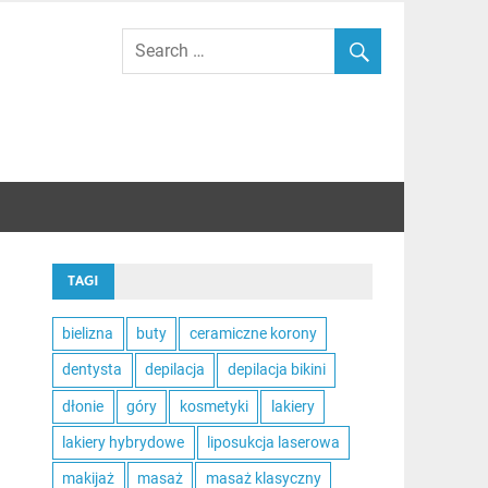
TAGI
bielizna
buty
ceramiczne korony
dentysta
depilacja
depilacja bikini
dłonie
góry
kosmetyki
lakiery
lakiery hybrydowe
liposukcja laserowa
makijaż
masaż
masaż klasyczny