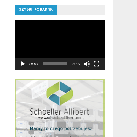
SZYBKI PORADNK
Odtwarzacz
video
00:00
21:39