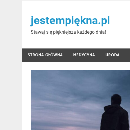
Skip
to
jestempiękna.pl
content
Stawaj się piękniejsza każdego dnia!
STRONA GŁÓWNA
MEDYCYNA
URODA