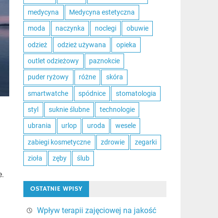
medycyna
Medycyna estetyczna
moda
naczynka
noclegi
obuwie
odzież
odzież używana
opieka
outlet odzieżowy
paznokcie
puder ryżowy
różne
skóra
smartwatche
spódnice
stomatologia
styl
suknie ślubne
technologie
ubrania
urlop
uroda
wesele
zabiegi kosmetyczne
zdrowie
zegarki
zioła
zęby
ślub
e.
OSTATNIE WPISY
Wpływ terapii zajęciowej na jakość