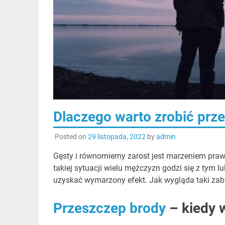
Dlaczego warto zrobić prz
Posted on
29 listopada, 2022
by
admin
Gęsty i równomierny zarost jest marzeniem praw
takiej sytuacji wielu mężczyzn godzi się z tym l
uzyskać wymarzony efekt. Jak wygląda taki zab
Przeszczep brody
– kiedy 