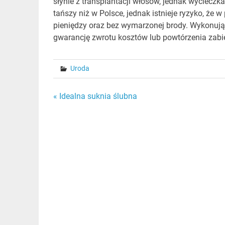
słynie z transplantacji włosów, jednak wycieczk
tańszy niż w Polsce, jednak istnieje ryzyko, że
pieniędzy oraz bez wymarzonej brody. Wykonują
gwarancję zwrotu kosztów lub powtórzenia zabi
Uroda
Nawigacja
« Idealna suknia ślubna
wpisu