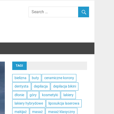
TAGI
bielizna
buty
ceramiczne korony
dentysta
depilacja
depilacja bikini
dłonie
góry
kosmetyki
lakiery
lakiery hybrydowe
liposukcja laserowa
makijaż
masaż
masaż klasyczny