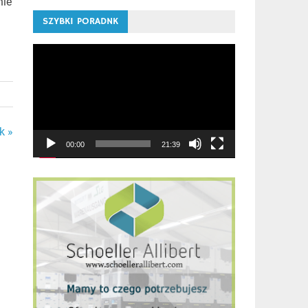
nie
SZYBKI PORADNK
Odtwarzacz
video
k »
00:00
21:39