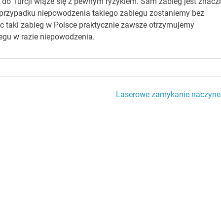
a do Turcji wiąże się z pewnym ryzykiem. Sam zabieg jest znacz
 w przypadku niepowodzenia takiego zabiegu zostaniemy bez
c taki zabieg w Polsce praktycznie zawsze otrzymujemy
egu w razie niepowodzenia.
Laserowe zamykanie naczyne