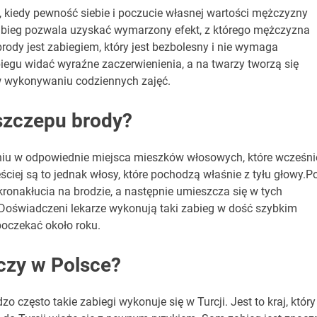
 kiedy pewność siebie i poczucie własnej wartości mężczyzny
abieg pozwala uzyskać wymarzony efekt, z którego mężczyzna
brody jest zabiegiem, który jest bezbolesny i nie wymaga
iegu widać wyraźne zaczerwienienia, a na twarzy tworzą się
e w wykonywaniu codziennych zajęć.
szczepu brody?
niu w odpowiednie miejsca mieszków włosowych, które wcześni
zęściej są to jednak włosy, które pochodzą właśnie z tyłu głowy.P
onakłucia na brodzie, a następnie umieszcza się w tych
Doświadczeni lekarze wykonują taki zabieg w dość szybkim
poczekać około roku.
czy w Polsce?
o często takie zabiegi wykonuje się w Turcji. Jest to kraj, który