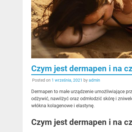
Czym jest dermapen i na c
Posted on
1 września, 2021
by
admin
Dermapen to małe urządzenie umożliwiające prz
odżywić, nawilżyć oraz odmłodzić skórę i zniwe
włókna kolagenowe i elastynę.
Czym jest dermapen i na c