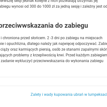
erwszej sesji jednak kolejne z nich pozwalają utrzymać jej
biegu wynosi od 300 do 1000 zł za jedną sesję i zależny jest o
 przeciwwskazania do zabiegu
i chroniona przed słońcem. 2 -3 dni po zabiegu na miejscach
e i opuchlizna, dlatego należy jak najwięcej odpoczywać. Zabi
iąży oraz karmiących piersią, osób ze stanami zapalnymi skór
ających problemy z krzepliwością krwi. Przed każdym zabiegie
a zadanie wykluczyć przeciwwskazania do wykonania zabiegu
Zalety i wady kupowania ubrań w lumpeksac