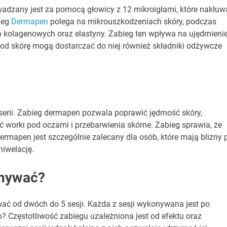
adzany jest za pomocą głowicy z 12 mikroigłami, które nakłuw
ieg
Dermapen
polega na mikrouszkodzeniach skóry, podczas
n kolagenowych oraz elastyny. Zabieg ten wpływa na ujędrnieni
 pod skórę mogą dostarczać do niej również składniki odżywcze
serii. Zabieg dermapen pozwala poprawić jędrność skóry,
ć worki pod oczami i przebarwienia skórne. Zabieg sprawia, że
ermapen jest szczególnie zalecany dla osób, które mają blizny 
niwelację.
onywać?
wać od dwóch do 5 sesji. Każda z sesji wykonywana jest po
? Częstotliwość zabiegu uzależniona jest od efektu oraz