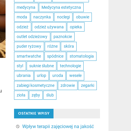
medycyna
Medycyna estetyczna
moda
naczynka
noclegi
obuwie
odzież
odzież używana
opieka
outlet odzieżowy
paznokcie
puder ryżowy
różne
skóra
smartwatche
spódnice
stomatologia
styl
suknie ślubne
technologie
ubrania
urlop
uroda
wesele
zabiegi kosmetyczne
zdrowie
zegarki
u
zioła
zęby
ślub
OSTATNIE WPISY
Wpływ terapii zajęciowej na jakość