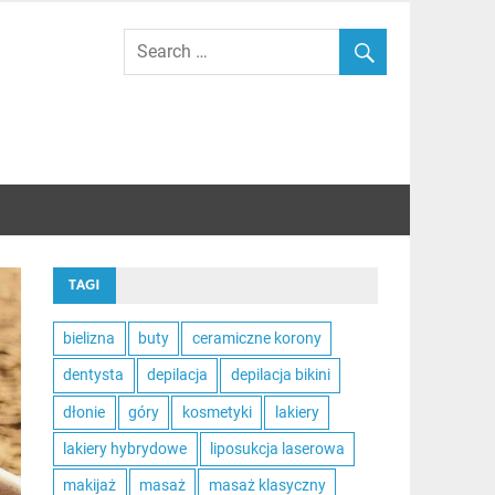
TAGI
bielizna
buty
ceramiczne korony
dentysta
depilacja
depilacja bikini
dłonie
góry
kosmetyki
lakiery
lakiery hybrydowe
liposukcja laserowa
makijaż
masaż
masaż klasyczny