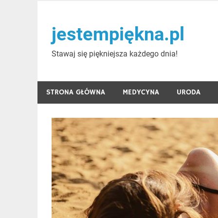
Skip
to
jestempiękna.pl
content
Stawaj się piękniejsza każdego dnia!
STRONA GŁÓWNA
MEDYCYNA
URODA