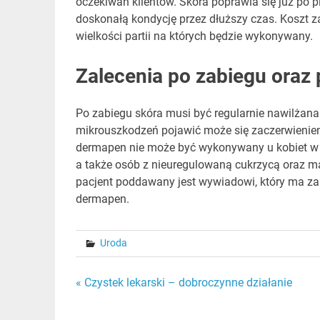
oczekiwań klientów. Skóra poprawia się już po pi
doskonałą kondycję przez dłuższy czas. Koszt za
wielkości partii na których będzie wykonywany.
Zalecenia po zabiegu oraz
Po zabiegu skóra musi być regularnie nawilżana 
mikrouszkodzeń pojawić może się zaczerwienieni
dermapen nie może być wykonywany u kobiet w c
a także osób z nieuregulowaną cukrzycą oraz m
pacjent poddawany jest wywiadowi, który ma z
dermapen.
Uroda
Nawigacja
« Czystek lekarski – dobroczynne działanie
wpisu