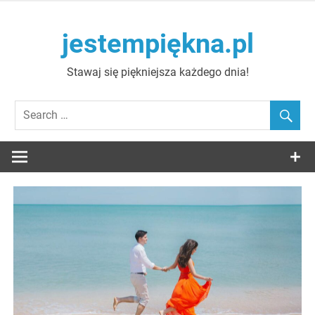
Skip
to
jestempiękna.pl
content
Stawaj się piękniejsza każdego dnia!