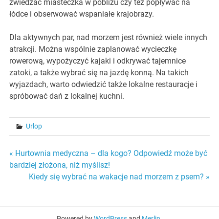
zwiedzać miasteczka w pobliżu czy też popływać na
łódce i obserwować wspaniałe krajobrazy.
Dla aktywnych par, nad morzem jest również wiele innych
atrakcji. Można wspólnie zaplanować wycieczkę
rowerową, wypożyczyć kajaki i odkrywać tajemnice
zatoki, a także wybrać się na jazdę konną. Na takich
wyjazdach, warto odwiedzić także lokalne restauracje i
spróbować dań z lokalnej kuchni.
Urlop
Nawigacja
« Hurtownia medyczna – dla kogo? Odpowiedź może być
bardziej złożona, niż myślisz!
wpisu
Kiedy się wybrać na wakacje nad morzem z psem? »
Powered by
WordPress
and
Merlin
.