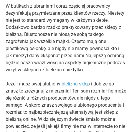
W butikach z ubraniami coraz częściej pracownicy
dezynfekują przymierzane przez klientów rzeczy. Niestety
nie jest to standard wymagany w każdym sklepie.
Dodatkowo bardzo rzadko praktykowany przez sklepy z
bielizną. Biustonosze nie niosą ze sobą takiego
zagrożenia jak wszelkie majtki. Często mają one
plastikową osłonkę, ale nigdy nie mamy pewności kto i
jak mierzył dany eksponat przed nami.Najlepszą ochroną
będzie nasza wrażliwość na aspekty higieniczne podczas
wizyt w sklepach z bielizną i nie tylko.
Jeżeli masz swój ulubiony
bielizna sklep
i dobrze go
znasz to zrezygnuj z mierzenia! Ten sam rozmiar fig może
się różnić u różnych producentów, ale nigdy u tego
samego. A skoro znasz swojego ulubionego producenta i
rozmiar, to najbezpieczniejszą alternatywą jest sklep z
bielizną online. W dzisiejszym świecie śmiało można
powiedzieć, że jeśli jakiejś firmy nie ma w internecie to nie