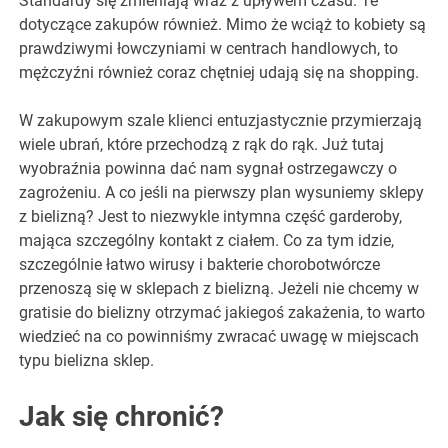
Standardy się zmieniają wraz z upływem czasu. Te
dotyczące zakupów również. Mimo że wciąż to kobiety są
prawdziwymi łowczyniami w centrach handlowych, to
mężczyźni również coraz chętniej udają się na shopping.
W zakupowym szale klienci entuzjastycznie przymierzają
wiele ubrań, które przechodzą z rąk do rąk. Już tutaj
wyobraźnia powinna dać nam sygnał ostrzegawczy o
zagrożeniu. A co jeśli na pierwszy plan wysuniemy sklepy
z bielizną? Jest to niezwykle intymna część garderoby,
mająca szczególny kontakt z ciałem. Co za tym idzie,
szczególnie łatwo wirusy i bakterie chorobotwórcze
przenoszą się w sklepach z bielizną. Jeżeli nie chcemy w
gratisie do bielizny otrzymać jakiegoś zakażenia, to warto
wiedzieć na co powinniśmy zwracać uwagę w miejscach
typu bielizna sklep.
Jak się chronić?