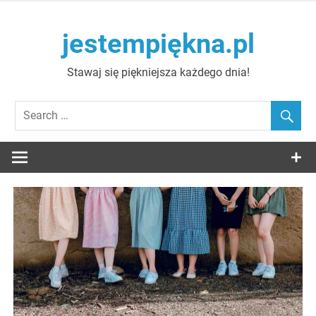
Skip
to
jestempiękna.pl
content
Stawaj się piękniejsza każdego dnia!