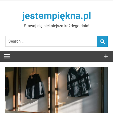
Skip
to
jestempiękna.pl
content
Stawaj się piękniejsza każdego dnia!