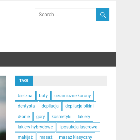
TAGI
bielizna
buty
ceramiczne korony
dentysta
depilacja
depilacja bikini
dłonie
góry
kosmetyki
lakiery
lakiery hybrydowe
liposukcja laserowa
makijaż
masaż
masaż klasyczny