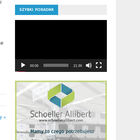
u
SZYBKI PORADNK
Odtwarzacz
video
ne
00:00
21:39
y »