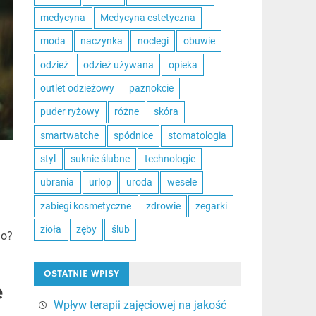
medycyna
Medycyna estetyczna
moda
naczynka
noclegi
obuwie
odzież
odzież używana
opieka
outlet odzieżowy
paznokcie
puder ryżowy
różne
skóra
smartwatche
spódnice
stomatologia
styl
suknie ślubne
technologie
ubrania
urlop
uroda
wesele
zabiegi kosmetyczne
zdrowie
zegarki
zioła
zęby
ślub
ho?
OSTATNIE WPISY
e
Wpływ terapii zajęciowej na jakość