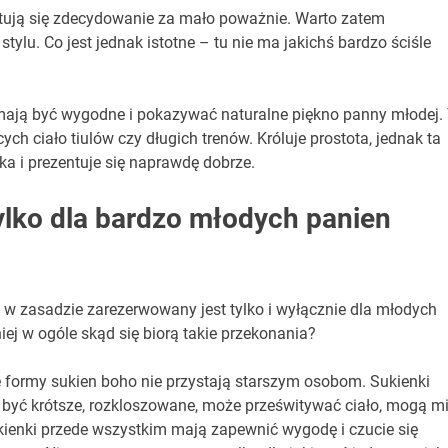
tują się zdecydowanie za mało poważnie. Warto zatem
tylu. Co jest jednak istotne – tu nie ma jakichś bardzo ściśle
mają być wygodne i pokazywać naturalne piękno panny młodej.
h ciało tiulów czy długich trenów. Króluje prostota, jednak ta
cka i prezentuje się naprawdę dobrze.
ylko dla bardzo młodych panien
to w zasadzie zarezerwowany jest tylko i wyłącznie dla młodych
iej w ogóle skąd się biorą takie przekonania?
formy sukien boho nie przystają starszym osobom. Sukienki
 być krótsze, rozkloszowane, może prześwitywać ciało, mogą m
ukienki przede wszystkim mają zapewnić wygodę i czucie się