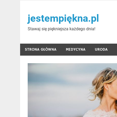
Skip
to
jestempiękna.pl
content
Stawaj się piękniejsza każdego dnia!
STRONA GŁÓWNA
MEDYCYNA
URODA