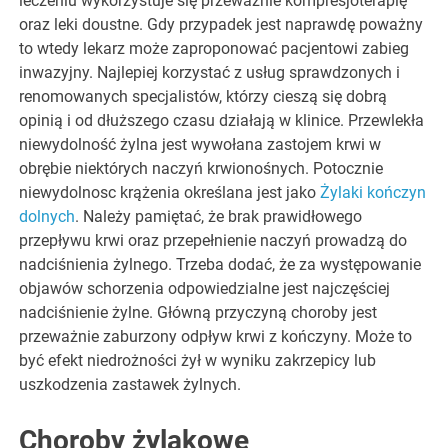
leczeniu wykorzystuje się przeważnie kompresjoterapię
oraz leki doustne. Gdy przypadek jest naprawdę poważny
to wtedy lekarz może zaproponować pacjentowi zabieg
inwazyjny. Najlepiej korzystać z usług sprawdzonych i
renomowanych specjalistów, którzy cieszą się dobrą
opinią i od dłuższego czasu działają w klinice. Przewlekła
niewydolność żylna jest wywołana zastojem krwi w
obrębie niektórych naczyń krwionośnych. Potocznie
niewydolnosc krążenia określana jest jako
Żylaki kończyn
dolnych
. Należy pamiętać, że brak prawidłowego
przepływu krwi oraz przepełnienie naczyń prowadzą do
nadciśnienia żylnego. Trzeba dodać, że za występowanie
objawów schorzenia odpowiedzialne jest najczęściej
nadciśnienie żylne. Główną przyczyną choroby jest
przeważnie zaburzony odpływ krwi z kończyny. Może to
być efekt niedrożności żył w wyniku zakrzepicy lub
uszkodzenia zastawek żylnych.
Choroby żylakowe