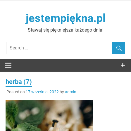
Skip
to
jestempiękna.pl
content
Stawaj się piękniejsza każdego dnia!
herba (7)
Posted on
17 września, 2022
by
admin