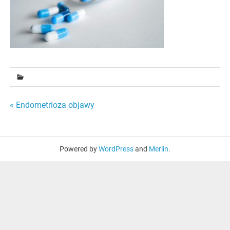
Nawigacja
« Endometrioza objawy
wpisu
Powered by
WordPress
and
Merlin
.