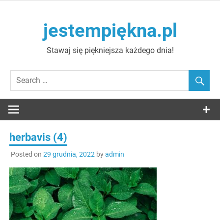
Skip
to
jestempiękna.pl
content
Stawaj się piękniejsza każdego dnia!
herbavis (4)
Posted on
29 grudnia, 2022
by
admin