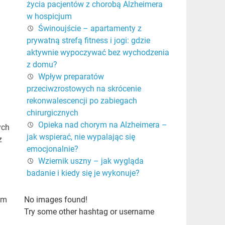
życia pacjentów z chorobą Alzheimera
w hospicjum
Świnoujście – apartamenty z
prywatną strefą fitness i jogi: gdzie
aktywnie wypoczywać bez wychodzenia
z domu?
Wpływ preparatów
przeciwzrostowych na skrócenie
rekonwalescencji po zabiegach
chirurgicznych
Opieka nad chorym na Alzheimera –
ych
jak wspierać, nie wypalając się
z
emocjonalnie?
Wziernik uszny – jak wygląda
badanie i kiedy się je wykonuje?
ym
No images found!
Try some other hashtag or username