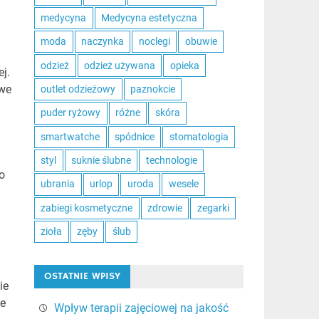
medycyna
Medycyna estetyczna
moda
naczynka
noclegi
obuwie
odzież
odzież używana
opieka
j.
owe
outlet odzieżowy
paznokcie
puder ryżowy
różne
skóra
smartwatche
spódnice
stomatologia
styl
suknie ślubne
technologie
o
ubrania
urlop
uroda
wesele
zabiegi kosmetyczne
zdrowie
zegarki
zioła
zęby
ślub
OSTATNIE WPISY
ie
ie
Wpływ terapii zajęciowej na jakość