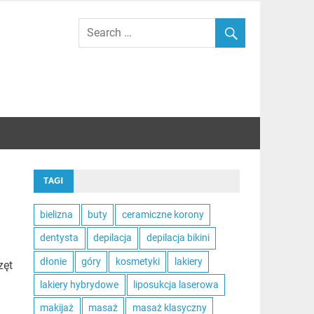
TAGI
bielizna
buty
ceramiczne korony
dentysta
depilacja
depilacja bikini
dłonie
góry
kosmetyki
lakiery
zęt
lakiery hybrydowe
liposukcja laserowa
makijaż
masaż
masaż klasyczny