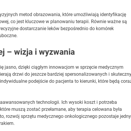
yzyjnych metod obrazowania, które umożliwiają identyfikację
ej, co jest kluczowe w planowaniu terapii. Równie ważne są
recyzyjne dostarczanie leków bezpośrednio do komórek
uboczne.
ej – wizja i wyzwania
 się jasno, dzięki ciągłym innowacjom w sprzęcie medycznym
rają drzwi do jeszcze bardziej spersonalizowanych i skuteczn
dywidualne podejście do pacjenta to kierunki, które będą cora
awansowanych technologii. Ich wysoki koszt i potrzeba
, które muszą zostać przełamane, aby terapia celowana była
to, rozwój sprzętu medycznego onkologicznego pozostaje jedn
rakiem.