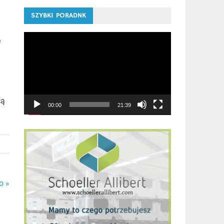
SZYBKI PORADNK
Odtwarzacz
e
video
cą
00:00
21:39
o »