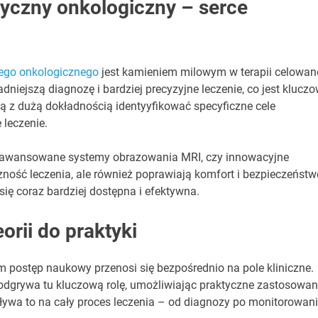
czny onkologiczny – serce
ego onkologicznego
jest kamieniem milowym w terapii celowane
iejszą diagnozę i bardziej precyzyjne leczenie, co jest klucz
ą z dużą dokładnością identyyfikować specyficzne cele
 leczenie.
 zaawansowane systemy obrazowania MRI, czy innowacyjne
czność leczenia, ale również poprawiają komfort i bezpieczeństw
się coraz bardziej dostępna i efektywna.
orii do praktyki
m postęp naukowy przenosi się bezpośrednio na pole kliniczne.
grywa tu kluczową rolę, umożliwiając praktyczne zastosowan
ywa to na cały proces leczenia – od diagnozy po monitorowan