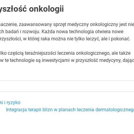
yszłość onkologii
naczenie, zaawansowany sprzęt medyczny onkologiczny jest ni
zych badań i rozwoju. Każda nowa technologia otwiera nowe
yszłości, w której raka można nie tylko leczyć, ale i pokonać.
o częścią teraźniejszości leczenia onkologicznego, ale także
w te technologie są inwestycjami w przyszłość medycyny, dają
i i ryzyko
Integracja terapii blizn w planach leczenia dermatologiczneg