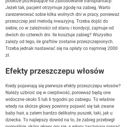
podłoże pozwalające na zastosowanie transplantacji.
Jeżeli tak, pacjent otrzymuje zgodę na zabieg. Warto
zarezerwować sobie kilka wolnych dni w pracy, ponieważ
przeszczep jest metodą inwazyjną. Trzeba dojść do
siebie, co w zależności od stanu i kondycji, zajmuje od
dwóch do czterech dni. Ile kosztuje zabieg? Wszystko
zależy od tego, ile graftów zostanie przeszczepionych.
Trzeba jednak nastawiać się na opłaty co najmniej 2000
zł.
Efekty przeszczepu włosów
Kiedy pojawiają się pierwsze efekty przeszczepu włosów?
Należy uzbroić się w cierpliwość, ponieważ będą one
widoczne około 5 lub 6 tygodni po zabiegu. To właśnie
wtedy na skórze głowy powinny pojawić się tak zwane
baby hair, a zatem bardzo delikatny puszek, taki, jak u
dziecka. To najlepszy dowód na to, że zabieg przebiegł
pomyślnie, skóra głowy goi się, a włosy zaczynają rosnąć.