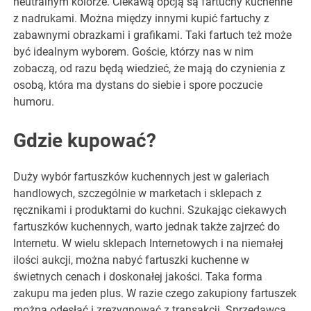
neutralnym kolorze. Ciekawą opcją są fartuchy kuchenne
z nadrukami. Można między innymi kupić fartuchy z
zabawnymi obrazkami i grafikami. Taki fartuch też może
być idealnym wyborem. Goście, którzy nas w nim
zobaczą, od razu będą wiedzieć, że mają do czynienia z
osobą, która ma dystans do siebie i spore poczucie
humoru.
Gdzie kupować?
Duży wybór fartuszków kuchennych jest w galeriach
handlowych, szczególnie w marketach i sklepach z
ręcznikami i produktami do kuchni. Szukając ciekawych
fartuszków kuchennych, warto jednak także zajrzeć do
Internetu. W wielu sklepach Internetowych i na niemałej
ilości aukcji, można nabyć fartuszki kuchenne w
świetnych cenach i doskonałej jakości. Taka forma
zakupu ma jeden plus. W razie czego zakupiony fartuszek
można odesłać i zrezygnować z transakcji. Sprzedawca