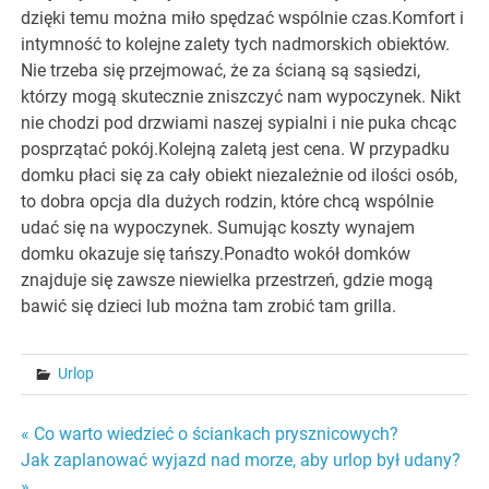
dzięki temu można miło spędzać wspólnie czas.Komfort i
intymność to kolejne zalety tych nadmorskich obiektów.
Nie trzeba się przejmować, że za ścianą są sąsiedzi,
którzy mogą skutecznie zniszczyć nam wypoczynek. Nikt
nie chodzi pod drzwiami naszej sypialni i nie puka chcąc
posprzątać pokój.Kolejną zaletą jest cena. W przypadku
domku płaci się za cały obiekt niezależnie od ilości osób,
to dobra opcja dla dużych rodzin, które chcą wspólnie
udać się na wypoczynek. Sumując koszty wynajem
domku okazuje się tańszy.Ponadto wokół domków
znajduje się zawsze niewielka przestrzeń, gdzie mogą
bawić się dzieci lub można tam zrobić tam grilla.
Urlop
Nawigacja
« Co warto wiedzieć o ściankach prysznicowych?
Jak zaplanować wyjazd nad morze, aby urlop był udany?
wpisu
»