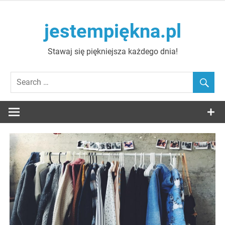
Skip
to
jestempiękna.pl
content
Stawaj się piękniejsza każdego dnia!