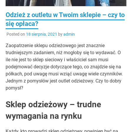
Odzież z outletu w Twoim sklepie – czy to
się opłaca?
Posted on
18 sierpnia, 2021
by
admin
Zaopatrzenie sklepu odzieżowego jest znacznie
trudniejszym zadaniem, niż mogłoby się to wydawać. O
ile nie jest to sklep sieciowy i właściciel sam musi
podejmować decyzje dotyczące tego, co znajdzie się na
półkach, pod uwagę musi wziąć uwagę wiele czynników.
Jednym z pomysłów jest outlet odzieżowy. Czy to dobry
pomysł?
Sklep odzieżowy – trudne
wymagania na rynku
Każdy, kto prowadzi sklep odzieżowy, powinien być na