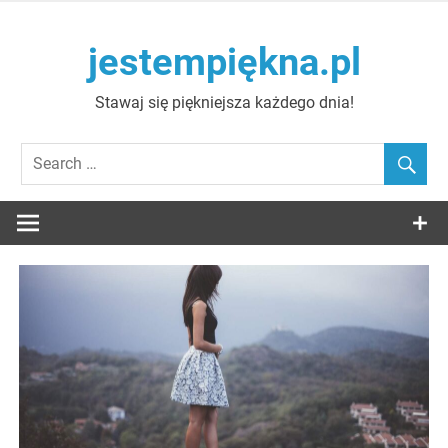
Skip
to
jestempiękna.pl
content
Stawaj się piękniejsza każdego dnia!