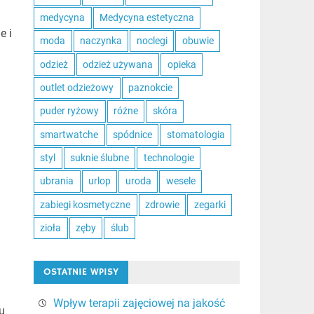
medycyna
Medycyna estetyczna
e i
moda
naczynka
noclegi
obuwie
odzież
odzież używana
opieka
outlet odzieżowy
paznokcie
puder ryżowy
różne
skóra
smartwatche
spódnice
stomatologia
styl
suknie ślubne
technologie
ubrania
urlop
uroda
wesele
zabiegi kosmetyczne
zdrowie
zegarki
zioła
zęby
ślub
OSTATNIE WPISY
Wpływ terapii zajęciowej na jakość
u