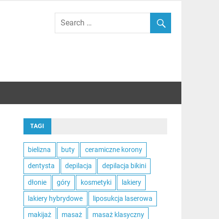
TAGI
bielizna
buty
ceramiczne korony
dentysta
depilacja
depilacja bikini
dłonie
góry
kosmetyki
lakiery
lakiery hybrydowe
liposukcja laserowa
makijaż
masaż
masaż klasyczny