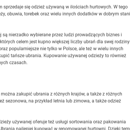
m sprzedaje się odzież używaną w ilościach hurtowych. W tego
ży, obuwia, torebek oraz wielu innych dodatków w dobrym stani
 są nierzadko wybierane przez ludzi prowadzących biznes i
 których celem jest kupno większej liczby ubrań dla swej rodziny
raz popularniejsze nie tylko w Polsce, ale też w wielu innych
kupić tańsze ubrania. Kupowanie używanej odzieży to również
cnych czasach.
 można zakupić ubrania z różnych krajów, a także z różnych
ż sezonowa, na przykład letnia lub zimowa, a także odzież
dzieży używanej oferuje też usługi sortowania oraz pakowania
 Ubrania najlepiej kupować w renomowanej hurtowni. Dzięki tem