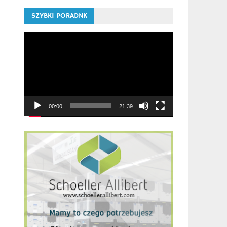
SZYBKI PORADNK
Odtwarzacz
video
00:00
21:39