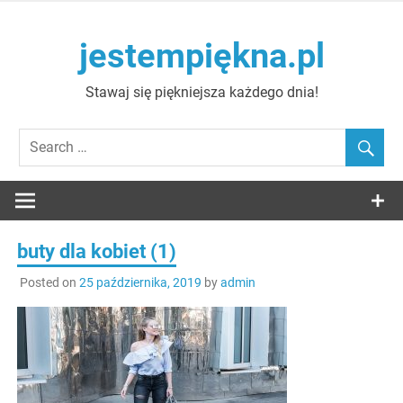
Skip
to
jestempiękna.pl
content
Stawaj się piękniejsza każdego dnia!
buty dla kobiet (1)
Posted on
25 października, 2019
by
admin