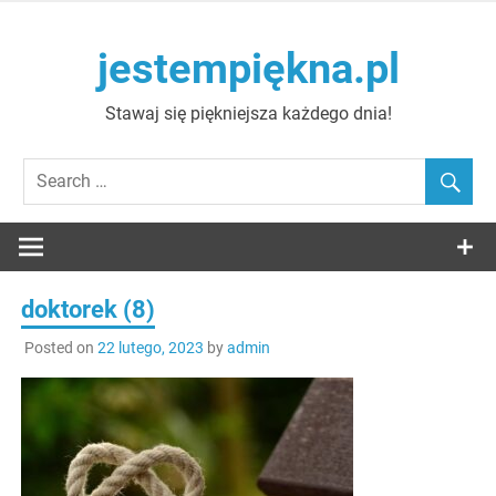
Skip
to
jestempiękna.pl
content
Stawaj się piękniejsza każdego dnia!
doktorek (8)
Posted on
22 lutego, 2023
by
admin