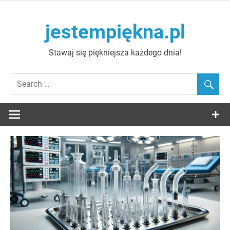
Skip
to
jestempiękna.pl
content
Stawaj się piękniejsza każdego dnia!