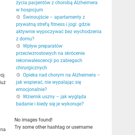
życia pacjentów z chorobą Alzheimera
w hospicjum
Świnoujście – apartamenty z
prywatną strefą fitness i jogi: gdzie
aktywnie wypoczywać bez wychodzenia
z domu?
Wpływ preparatów
przeciwzrostowych na skrócenie
rekonwalescencji po zabiegach
chirurgicznych
Opieka nad chorym na Alzheimera –
wój
jak wspierać, nie wypalając się
łuż
emocjonalnie?
Wziernik uszny – jak wygląda
badanie i kiedy się je wykonuje?
No images found!
Try some other hashtag or username
 na