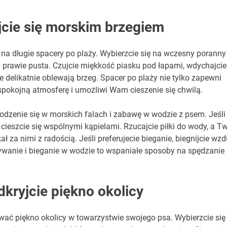
jcie się morskim brzegiem
na długie spacery po plaży. Wybierzcie się na wczesny poranny
ża prawie pusta. Czujcie miękkość piasku pod łapami, wdychajcie
re delikatnie oblewają brzeg. Spacer po plaży nie tylko zapewni
spokojną atmosferę i umożliwi Wam cieszenie się chwilą.
dzenie się w morskich falach i zabawę w wodzie z psem. Jeśli
cieszcie się wspólnymi kąpielami. Rzucajcie piłki do wody, a T
 za nimi z radością. Jeśli preferujecie bieganie, biegnijcie wzd
Pływanie i bieganie w wodzie to wspaniałe sposoby na spędzanie
kryjcie piękno okolicy
ać piękno okolicy w towarzystwie swojego psa. Wybierzcie się