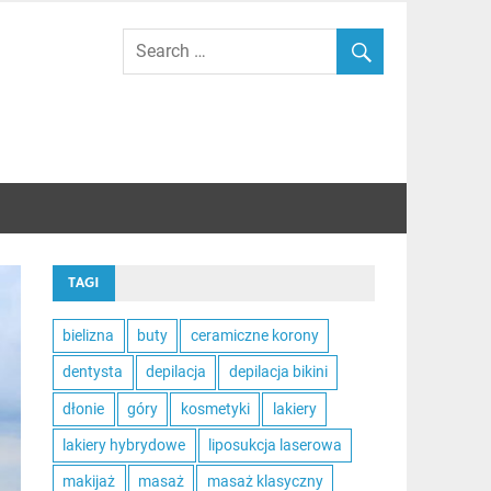
TAGI
bielizna
buty
ceramiczne korony
dentysta
depilacja
depilacja bikini
dłonie
góry
kosmetyki
lakiery
lakiery hybrydowe
liposukcja laserowa
makijaż
masaż
masaż klasyczny