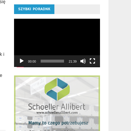
się
SZYBKI PORADNK
Odtwarzacz
video
 i
00:00
21:39
e