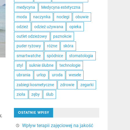
medycyna
Medycyna estetyczna
moda
naczynka
noclegi
obuwie
odzież
odzież używana
opieka
outlet odzieżowy
paznokcie
puder ryżowy
różne
skóra
smartwatche
spódnice
stomatologia
styl
suknie ślubne
technologie
ubrania
urlop
uroda
wesele
zabiegi kosmetyczne
zdrowie
zegarki
zioła
zęby
ślub
OSTATNIE WPISY
,
Wpływ terapii zajęciowej na jakość