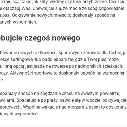
miejsca, takie jak klify, wydmy czy lasy przybrzeżne. Cieszcie 
e otaczają Was. Upewnijcie się, że macie ze sobą odpowiednie
dla psa. Odkrywanie nowych miejsc to doskonały sposób na
ianych wspomnień.
óbujcie czegoś nowego
owanie nowych aktywności sportowych zarówno dla Ciebie, jak
esce surfingowej lub paddleboardzie, gdzie Twój pies może
e. Inną opcją jest jazda na rowerze po nadmorskich ścieżkach,
yczy. Aktywności sportowe to doskonały sposób na wzmocnieni
e.
paniały sposób na spędzanie czasu na świeżym powietrzu,
wilami. Spacerujcie po plaży, bawcie się w wodzie, odkrywajcie
 sportowych. Wspólne wakacje nad morzem z psem to doskonały
nianych wspomnień.