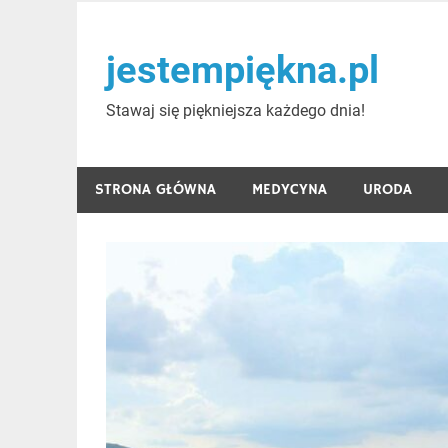
Skip
to
jestempiękna.pl
content
Stawaj się piękniejsza każdego dnia!
STRONA GŁÓWNA
MEDYCYNA
URODA