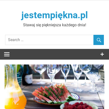
Skip
to
jestempiękna.pl
content
Stawaj się piękniejsza każdego dnia!