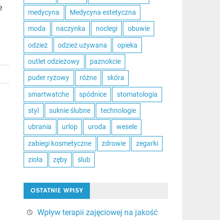
e
medycyna
Medycyna estetyczna
moda
naczynka
noclegi
obuwie
odzież
odzież używana
opieka
outlet odzieżowy
paznokcie
puder ryżowy
różne
skóra
smartwatche
spódnice
stomatologia
styl
suknie ślubne
technologie
ubrania
urlop
uroda
wesele
zabiegi kosmetyczne
zdrowie
zegarki
zioła
zęby
ślub
OSTATNIE WPISY
Wpływ terapii zajęciowej na jakość