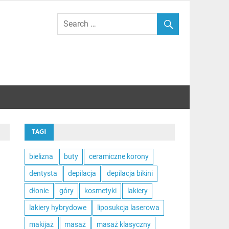
TAGI
bielizna
buty
ceramiczne korony
dentysta
depilacja
depilacja bikini
dłonie
góry
kosmetyki
lakiery
lakiery hybrydowe
liposukcja laserowa
o
makijaż
masaż
masaż klasyczny