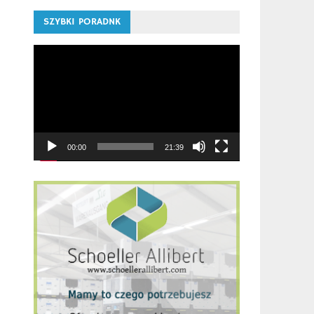
SZYBKI PORADNK
Odtwarzacz
video
00:00
21:39